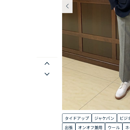
タイドアップ
ジャケパン
ビジ
出張
オンオフ兼用
ウール
ネ