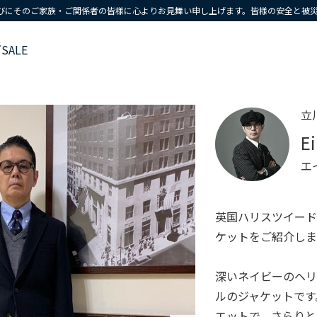
びにそのご家族・ご関係者の皆様に心よりお見舞い申し上げます。皆様の安全と被
ズ
SALE
立
E
エ
英国ハリスツイード
ケットをご紹介しま
深いネイビーのヘリ
ルのジャケットです。
エットで、さらりと