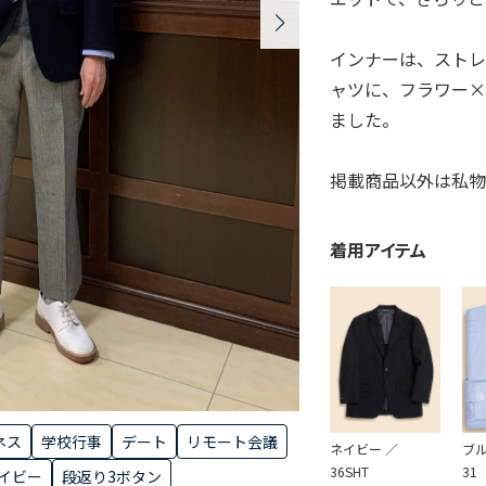
インナーは、ストレ
ャツに、フラワー×
ました。
掲載商品以外は私物
着用アイテム
ネス
学校行事
デート
リモート会議
ネイビー ／
ブルー
36SHT
31
イビー
段返り3ボタン