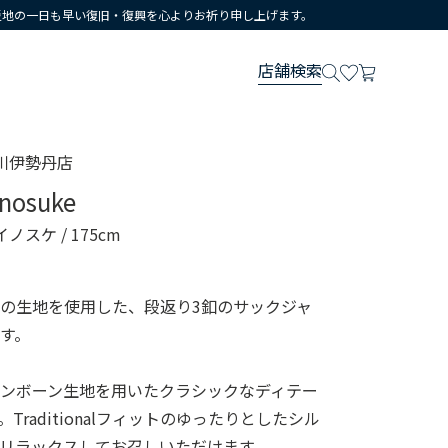
災地の一日も早い復旧・復興を心よりお祈り申し上げます。
店舗検索
川伊勢丹店
inosuke
イノスケ
/ 175cm
の生地を使用した、段返り3釦のサックジャ
す。
ンボーン生地を用いたクラシックなディテー
Traditionalフィットのゆったりとしたシル
リラックスしてお召しいただけます。