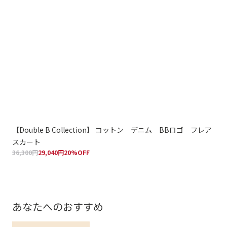
【Double B Collection】 コットン デニム BBロゴ フレア
【D
スカート
B
36,300円
29,040円
20%OFF
42,
あなたへのおすすめ