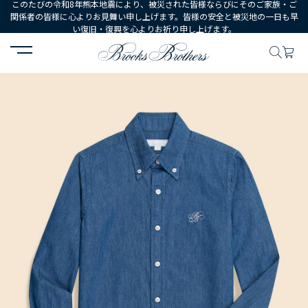
このたびの令和8年熊本地震により、被災された皆様ならびにそのご家族・ご
関係者の皆様に心よりお見舞い申し上げます。皆様の安全と被災地の一日も早
い復旧・復興を心よりお祈り申し上げます。
HOME
WOMEN
ウェア
トップス
シャツ・ブラウス
【Doub