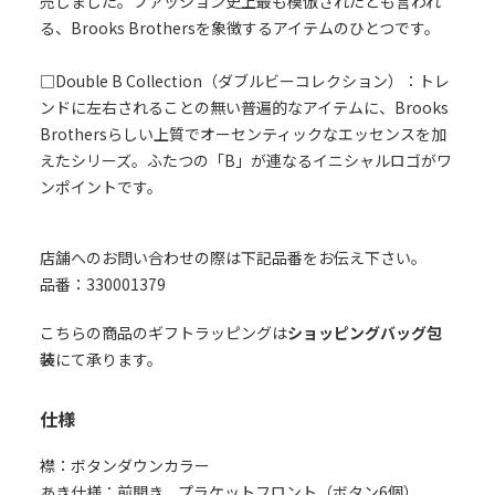
売しました。ファッション史上最も模倣されたとも言われ
る、Brooks Brothersを象徴するアイテムのひとつです。
□Double B Collection（ダブルビーコレクション）：トレ
ンドに左右されることの無い普遍的なアイテムに、Brooks
Brothersらしい上質でオーセンティックなエッセンスを加
えたシリーズ。ふたつの「B」が連なるイニシャルロゴがワ
ンポイントです。
店舗へのお問い合わせの際は下記品番をお伝え下さい。
品番：330001379
こちらの商品のギフトラッピングは
ショッピングバッグ包
装
にて承ります。
仕様
襟：ボタンダウンカラー
あき仕様：前開き、プラケットフロント（ボタン6個）