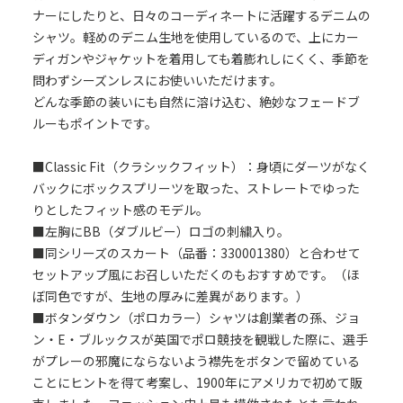
ナーにしたりと、日々のコーディネートに活躍するデニムの
シャツ。軽めのデニム生地を使用しているので、上にカー
ディガンやジャケットを着用しても着膨れしにくく、季節を
問わずシーズンレスにお使いいただけます。
どんな季節の装いにも自然に溶け込む、絶妙なフェードブ
ルーもポイントです。
■Classic Fit（クラシックフィット）：身頃にダーツがなく
バックにボックスプリーツを取った、ストレートでゆった
りとしたフィット感のモデル。
■左胸にBB（ダブルビー）ロゴの刺繍入り。
■同シリーズのスカート（品番：330001380）と合わせて
セットアップ風にお召しいただくのもおすすめです。（ほ
ぼ同色ですが、生地の厚みに差異があります。）
■ボタンダウン（ポロカラー）シャツは創業者の孫、ジョ
ン・E・ブルックスが英国でポロ競技を観戦した際に、選手
がプレーの邪魔にならないよう襟先をボタンで留めている
ことにヒントを得て考案し、1900年にアメリカで初めて販