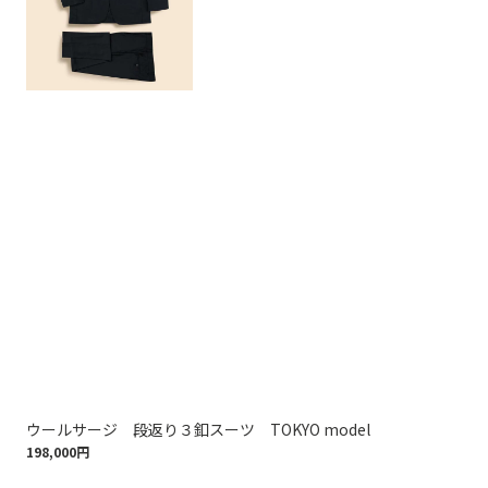
ウールサージ 段返り３釦スーツ TOKYO model
ウー
198,000円
121