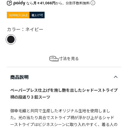
なら
月々41,066円
から。分割手数料無料
SUMMER SALE
裾上げ可
カラー：ネイビー
寸法を見る
商品説明
ペーパープレス仕上げを施し艶を出したシャドーストライプ
柄の段返り３釦スーツ
御幸毛織と共同で生産したオリジナル生地を使用しまし
た。光の当たり具合でストライプ柄が浮かび上がるシャド
ーストライプはビジネスシーンに取り入れやすく、着る人の