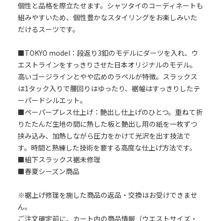
個性と品格を際立たせます。シャツタイのコーディネートも
組みやすいため、個性豊かなスタイリングをお楽しみいた
だけるスーツです。
■TOKYO model：段返り3釦のモデルにダーツを入れ、ウ
エストラインをすっきりさせた日本オリジナルのモデル。
高いゴージラインとやや広めのラペルが特徴。スラックス
は1タック入りで腰回りはゆったり、裾幅はすっきりしたテ
ーパードシルエット。
■ペーパープレス仕上げ：艶出し仕上げのひとつ。重ねて折
りたたんだ生地の間に熱した板と艶出し用の紙を一枚ずつ
挟み込み、加熱しながら圧力をかけて光沢を出す技法で
す。時間と熟練した技術を要する高度な仕上げ方法です。
■組下スラックス裾未修理
■春夏シーズン商品
※裾上げ修理を施した商品の返品・交換はお受けできませ
ん。
ご注文確定前に、カート内の商品情報（ウエストサイズ・