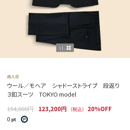
1 | ...
再入荷
ウール／モヘア シャドーストライプ 段返り
３釦スーツ TOKYO model
154,000円
123,200円
20%OFF
（税込）
0
pt