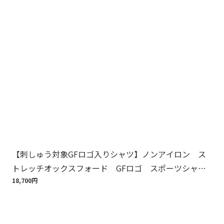
【刺しゅう対象GFロゴ入りシャツ】ノンアイロン ス
Br
トレッチオックスフォード GFロゴ スポーツシャ
ット
ツ Regular Fit
18,700円
110