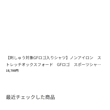
【刺しゅう対象GFロゴ入りシャツ】ノンアイロン ス
【
トレッチオックスフォード GFロゴ スポーツシャ
周
ツ Regular Fit
18,700円
1,6
最近チェックした商品