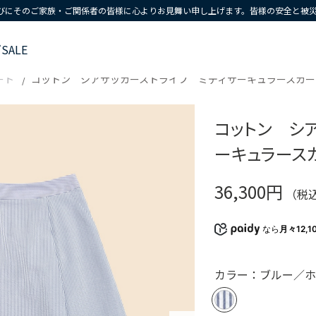
びにそのご家族・ご関係者の皆様に心よりお見舞い申し上げます。皆様の安全と被
ズ
SALE
ート
コットン シアサッカーストライプ ミディサーキュラースカー
コットン シ
ーキュラース
36,300円
（税
なら
月々12,1
カラー：ブルー／