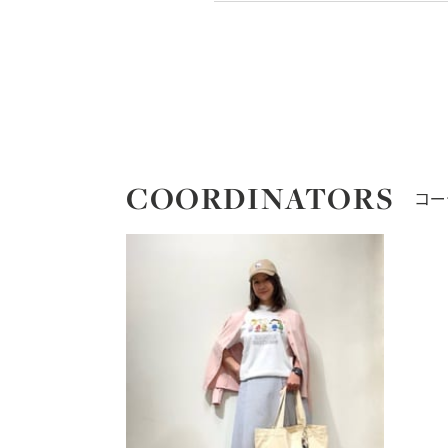
COORDINATORS
コー