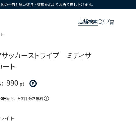
災地の一日も早い復旧・復興を心よりお祈り申し上げます。
店舗検索
ト
アサッカーストライプ ミディサ
カート
990
込）
pt
00円
から。分割手数料無料
ホワイト