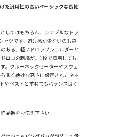
上げた汎用性の高いベーシックな長袖
ーとしてはもちろん、シンプルなトッ
シャツです。透け感が少ないのも嬉
りのある、軽いドロップショルダーと
ドロゴの刺繍が、1枚で着用しても
ます。クルーネックセーターやスウェ
から覗く絶妙な高さに設定されたネッ
ットやベストと重ねてもバランス良く
下記品番をお伝え下さい。
ングは
ショッピングバッグ包装
にて承