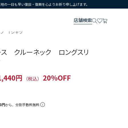
災地の一日も早い復旧・復興を心よりお祈り申し上げます。
店舗検索
ブ Tシャツ
ース クルーネック ロングスリ
ツ
1,440円
20%OFF
（税込）
13円
から。分割手数料無料