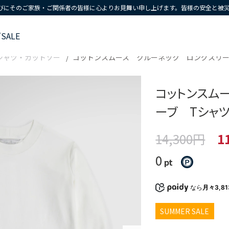
びにそのご家族・ご関係者の皆様に心よりお見舞い申し上げます。皆様の安全と被
ズ
SALE
シャツ・カットソー
コットンスムース クルーネック ロングスリー
コットンスム
ーブ Tシャ
14,300円
1
0
pt
なら
月々3,8
SUMMER SALE