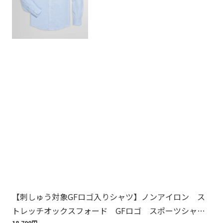
【刺しゅう対象GFロゴ入りシャツ】ノンアイロン ス
【
トレッチオックスフォード GFロゴ スポーツシャ
周
18,700円
1,6