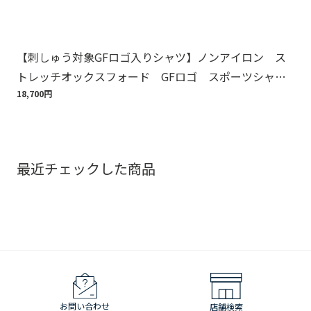
【刺しゅう対象GFロゴ入りシャツ】ノンアイロン ス
Br
トレッチオックスフォード GFロゴ スポーツシャ
ット
ツ Regular Fit
18,700円
110
最近チェックした商品
お問い合わせ
店舗検索