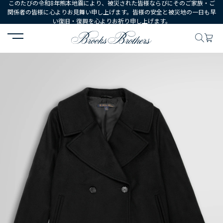
このたびの令和8年熊本地震により、被災された皆様ならびにそのご家族・ご
関係者の皆様に心よりお見舞い申し上げます。皆様の安全と被災地の一日も早
い復旧・復興を心よりお祈り申し上げます。
HOME
WOMEN
ウェア
アウターウェア
ウール ４ボタン シ