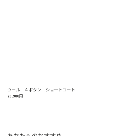
ウール ４ボタン ショートコート
Br
75,900円
ル
61,
あなたへのおすすめ