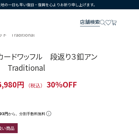
災地の一日も早い復旧・復興を心よりお祈り申し上げます。
店舗検索
raditional
カードワッフル 段返り３釦アン
raditional
6,980円
30%OFF
（税込）
993円
から。分割手数料無料
扱い商品