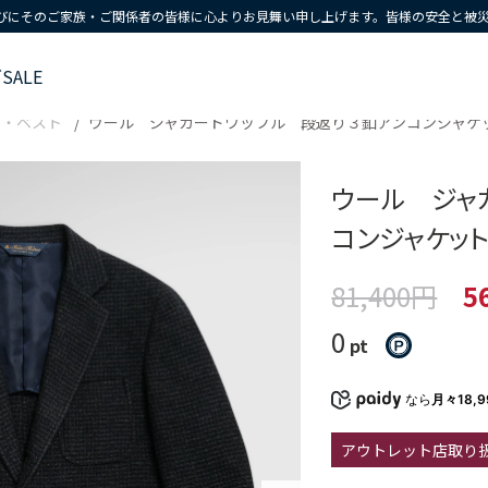
びにそのご家族・ご関係者の皆様に心よりお見舞い申し上げます。皆様の安全と被
ズ
SALE
ト・ベスト
ウール ジャカードワッフル 段返り３釦アンコンジャケット T
ウール ジャ
コンジャケット T
81,400円
5
0
pt
なら
月々18,
アウトレット店取り