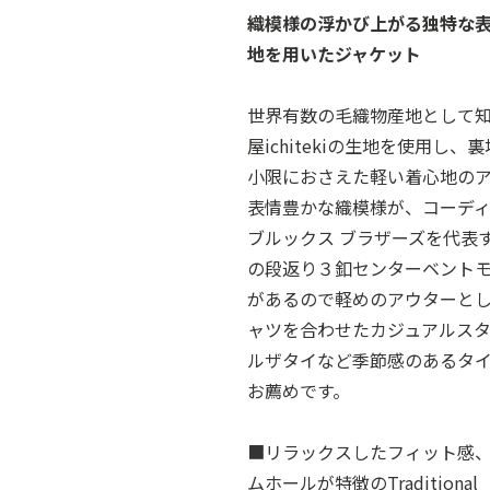
織模様の浮かび上がる独特な
地を用いたジャケット
世界有数の毛織物産地として
屋ichitekiの生地を使用
小限におさえた軽い着心地の
表情豊かな織模様が、コーデ
ブルックス ブラザーズを代表
の段返り３釦センターベント
があるので軽めのアウターと
ャツを合わせたカジュアルス
ルザタイなど季節感のあるタ
お薦めです。
■リラックスしたフィット感
ムホールが特徴のTraditio