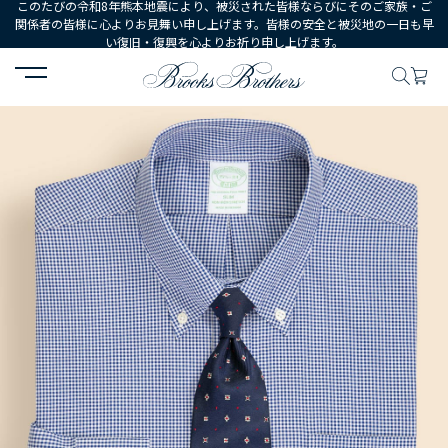
このたびの令和8年熊本地震により、被災された皆様ならびにそのご家族・ご
関係者の皆様に心よりお見舞い申し上げます。皆様の安全と被災地の一日も早
い復旧・復興を心よりお祈り申し上げます。
HOME
MEN
ウェア
シャツ
ドレスシャツ
ノンアイロン スト