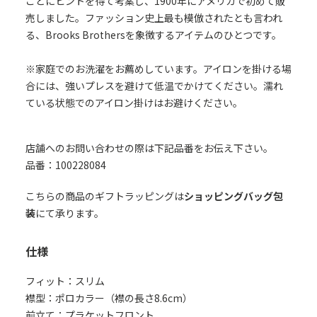
ことにヒントを得て考案し、1900年にアメリカで初めて販
売しました。ファッション史上最も模倣されたとも言われ
る、Brooks Brothersを象徴するアイテムのひとつです。
※家庭でのお洗濯をお薦めしています。アイロンを掛ける場
合には、強いプレスを避けて低温でかけてください。濡れ
ている状態でのアイロン掛けはお避けください。
店舗へのお問い合わせの際は下記品番をお伝え下さい。
品番：100228084
こちらの商品のギフトラッピングは
ショッピングバッグ包
装
にて承ります。
仕様
フィット：スリム
襟型：ポロカラー（襟の長さ8.6cm）
前立て：プラケットフロント