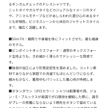
るギンガムチェックのドレスシャツです。
ニットタイやガルザタイなどカジュアルなイメージのタイ
や、アニマルモチーフなどがあしらわれた遊び心のあるタイ
とも好相性。ビジネスシーンから休日のジャケットスタイル
まで、幅広く活躍します。
■Slim Fit：腕周りや身幅を体にフィットさせた、最も細身
のモデル。
■ピンポイントオックスフォード：通常のオックスフォー
ド生地よりも、きめ細かく滑らかでドレッシーな質感で
す。
■独自の加工により形態安定性を高めました。コットン素
材でありながら家庭での洗濯でもほとんどシワにならず、
縮みも少なく、着用中もパリっとした着心地が持続しま
す。
■ボタンダウン（ポロカラー）シャツは創業者の孫、ジョ
ン・E・ブルックスが英国でポロ競技を観戦した際に、選手
がプレーの邪魔にならないよう襟先をボタンで留めている