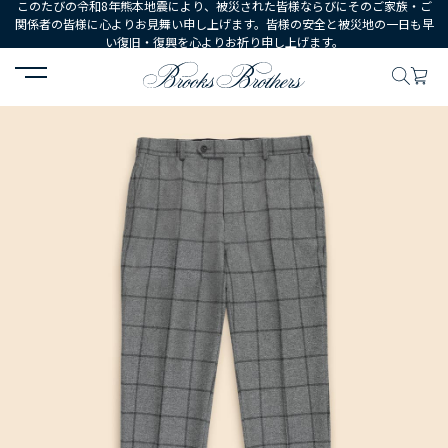
このたびの令和8年熊本地震により、被災された皆様ならびにそのご家族・ご
関係者の皆様に心よりお見舞い申し上げます。皆様の安全と被災地の一日も早
い復旧・復興を心よりお祈り申し上げます。
HOME
MEN
ウェア
ボトムス
ドレスパンツ
ウールフランネル