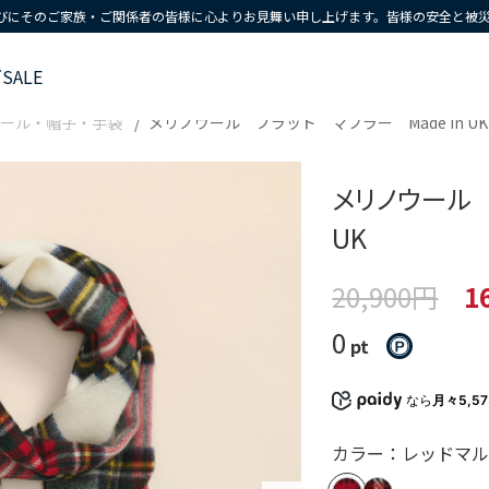
びにそのご家族・ご関係者の皆様に心よりお見舞い申し上げます。皆様の安全と被
ズ
SALE
ール・帽子・手袋
メリノウール プラッド マフラー Made in UK
メリノウール 
UK
20,900円
1
0
pt
なら
月々5,5
カラー：レッドマ