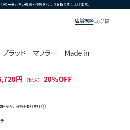
災地の一日も早い復旧・復興を心よりお祈り申し上げます。
店舗検索
プラッド マフラー Made in
6,720円
20%OFF
（税込）
73円
から。分割手数料無料
ルチ