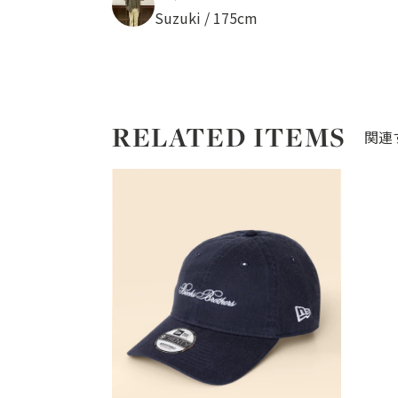
Suzuki / 175cm
RELATED ITEMS
関連