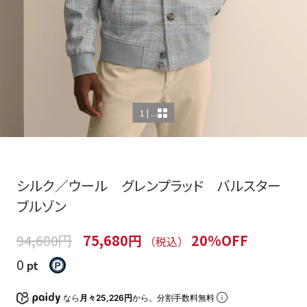
1 | ...
シルク／ウール グレンプラッド バルスター
ブルゾン
94,600円
75,680円
20%OFF
（税込）
0
pt
なら
月々25,226円
から。分割手数料無料