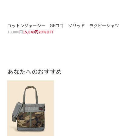
コットンジャージー GFロゴ ソリッド ラグビーシャツ
コ
19,800円
15,840円
20%OFF
シ
20,
あなたへのおすすめ