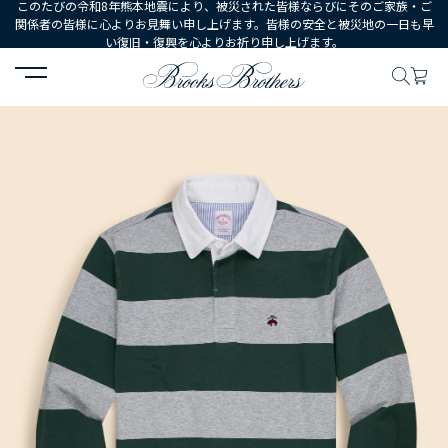
このたびの令和8年熊本地震により、被災された皆様ならびにそのご家族・ご
関係者の皆様に心よりお見舞い申し上げます。皆様の安全と被災地の一日も早
い復旧・復興を心よりお祈り申し上げます。
HOME
MEN
ウェア
トップス
ポロシャツ・ラグビーシャツ