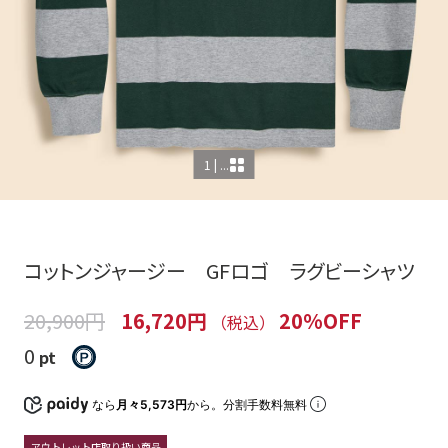
1 | ...
コットンジャージー GFロゴ ラグビーシャツ
20,900円
16,720円
20%OFF
（税込）
0
pt
なら
月々5,573円
から。分割手数料無料
アウトレット店取り扱い商品