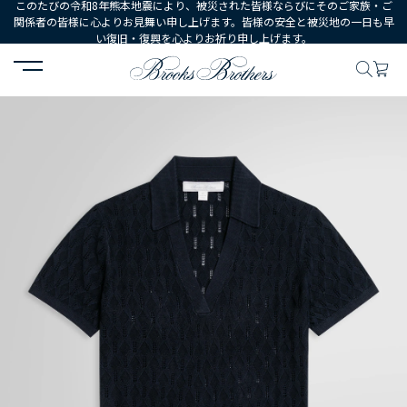
このたびの令和8年熊本地震により、被災された皆様ならびにそのご家族・ご
関係者の皆様に心よりお見舞い申し上げます。皆様の安全と被災地の一日も早
い復旧・復興を心よりお祈り申し上げます。
HOME
WOMEN
ウェア
トップス
セーター
シルク/レーヨン