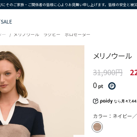
びにそのご家族・ご関係者の皆様に心よりお見舞い申し上げます。皆様の安全と被
ズ
SALE
ター
メリノウール ラグビー ポロセーター
メリノウール
31,900円
2
0
pt
なら
月々7,4
カラー：ネイビー