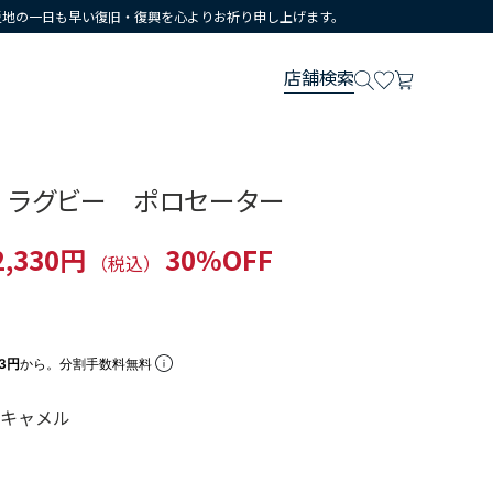
災地の一日も早い復旧・復興を心よりお祈り申し上げます。
店舗検索
 ラグビー ポロセーター
2,330円
30%OFF
（税込）
43円
から。分割手数料無料
／キャメル