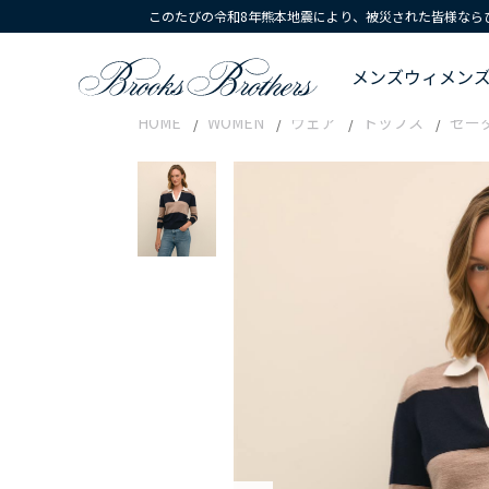
このたびの令和8年熊本地震により、被災された皆様なら
メンズ
ウィメン
HOME
WOMEN
ウェア
トップス
セー