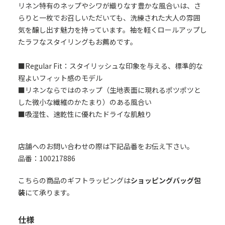
リネン特有のネップやシワが織りなす豊かな風合いは、さ
らりと一枚でお召しいただいても、洗練された大人の雰囲
気を醸し出す魅力を持っています。袖を軽くロールアップし
たラフなスタイリングもお薦めです。
■Regular Fit：スタイリッシュな印象を与える、標準的な
程よいフィット感のモデル
■リネンならではのネップ（生地表面に現れるポツポツと
した微小な繊維のかたまり）のある風合い
■吸湿性、速乾性に優れたドライな肌触り
店舗へのお問い合わせの際は下記品番をお伝え下さい。
品番：100217886
こちらの商品のギフトラッピングは
ショッピングバッグ包
装
にて承ります。
仕様