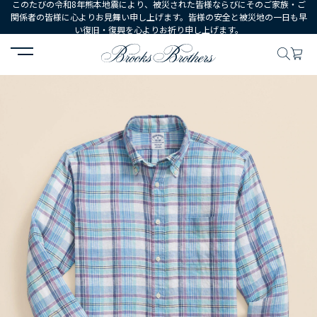
このたびの令和8年熊本地震により、被災された皆様ならびにそのご家族・ご
関係者の皆様に心よりお見舞い申し上げます。皆様の安全と被災地の一日も早
い復旧・復興を心よりお祈り申し上げます。
HOME
MEN
ウェア
シャツ
カジュアルシャツ
アイリッシュリ