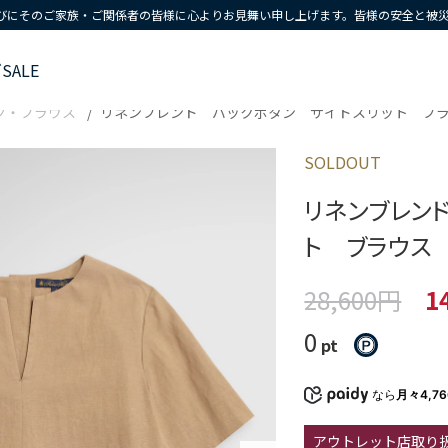
びにそのご家族・ご関係者の皆様に心よりお見舞い申し上げます。皆様の安全と被
ズ
SALE
ツ・ブラウス
リネンブレンド バックボタン サイドスリット ブ
SOLDOUT
リネンブレン
ト ブラウス
28,600円
1
0
pt
なら
月々4,7
アウトレット店取り