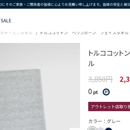
びにそのご家族・ご関係者の皆様に心よりお見舞い申し上げます。皆様の安全と被
ズ
SALE
カチ・ミニタオル
トルココットン ヘリンボーン フェイスタオル
トルココット
ル
3,850円
2,
0
pt
アウトレット店取り
カラー：グレー