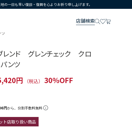
災地の一日も早い復旧・復興を心よりお祈り申し上げます。
店舗検索
ンツ
ブレンド グレンチェック クロ
スパンツ
5,420円
30%OFF
（税込）
06円
から。分割手数料無料
ット店取り扱い商品