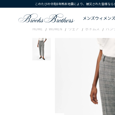
このたびの令和8年熊本地震により、被災された皆様なら
メンズ
ウィメン
HOME
WOMEN
ウェア
ボトムス
パン