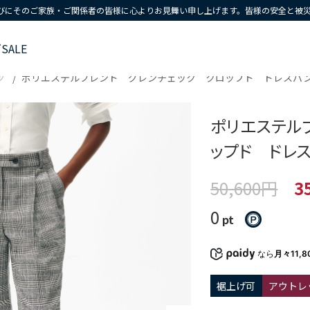
びにそのご家族・ご関係者の皆様に心よりお見舞い申し上げます。皆様の安全と被
ズ
SALE
ツ
ポリエステルブレンド グレンチェック クロップド ドレスパ
ポリエステル
ップド ドレ
50,600円
3
0
pt
なら
月々11,8
裾上げ可
アウトレ