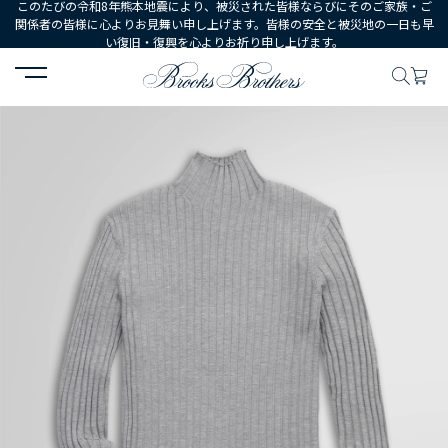
このたびの令和8年熊本地震により、被災された皆様ならびにそのご家族・ご
関係者の皆様に心よりお見舞い申し上げます。皆様の安全と被災地の一日も早
い復旧・復興を心よりお祈り申し上げます。
HOME
WOMEN
ウェア
トップス
セーター
シルクブレンド