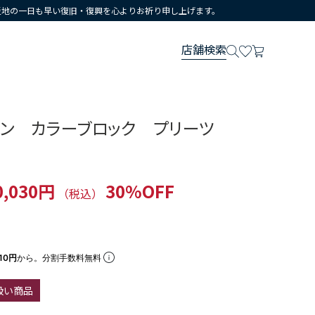
災地の一日も早い復旧・復興を心よりお祈り申し上げます。
店舗検索
ヨン カラーブロック プリーツ
ト
0,030円
30%OFF
（税込）
10円
から。分割手数料無料
扱い商品