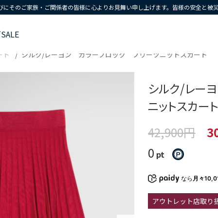
びにそのご家族・ご関係者の皆様に心よりお見舞い申し上げます。皆様の安全と被
ズ
SALE
ート
シルク/レーヨン カラーブロック プリーツニットスカート
シルク/レー
ニットスカー
42,900円
3
0
pt
なら
月々10,0
アウトレット店取り