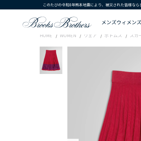
このたびの令和8年熊本地震により、被災された皆様なら
メンズ
ウィメン
HOME
WOMEN
ウェア
ボトムス
スカ