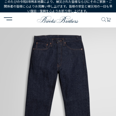
このたびの令和8年熊本地震により、被災された皆様ならびにそのご家族・ご
関係者の皆様に心よりお見舞い申し上げます。皆様の安全と被災地の一日も早
い復旧・復興を心よりお祈り申し上げます。
HOME
MEN
ウェア
ボトムス
カジュアルパンツ
ワンウォッ