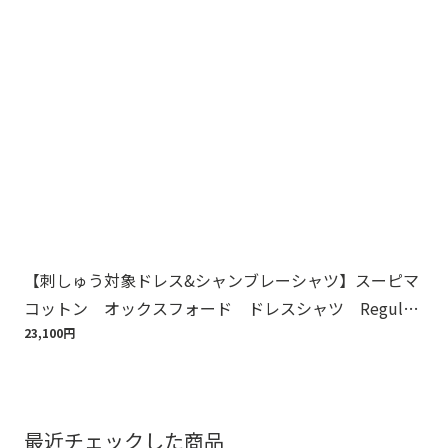
【刺しゅう対象ドレス&シャンブレーシャツ】スーピマ
ス
コットン オックスフォード ドレスシャツ Regular
ドレ
Fit
23,100円
23,
最近チェックした商品