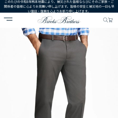
このたびの令和8年熊本地震により、被災された皆様ならびにそのご家族・ご
関係者の皆様に心よりお見舞い申し上げます。皆様の安全と被災地の一日も早
い復旧・復興を心よりお祈り申し上げます。
HOME
MEN
ウェア
ボトムス
カジュアルパンツ
ライトウエ