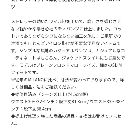
ツ
ストレッチの効いたツイル地を用いて、窮屈さを感じさせ
ない軽やかな穿き心地のチノパンツに仕上げました。コッ
トンでありながらシワにならない加工を施し、ご家庭での
洗濯でもほとんどアイロン掛けが不要な便利なアイテムで
す。シンプルな無地のカジュアルパンツは、カジュアルなコ
ーディネートはもちろん、ジャケットスタイルにもお薦めで
す。モデルはプレーンフロントでローライズ、細身のSLIM
フィットです。
※従来のMILANOに比べ、寸法が変わっておりますので、詳
しくは商品寸法をご確認ください。
◆裾修理済み（ジーンズ仕上げ4.5cm幅）
ウエスト30～32インチ：股下丈81.3cm / ウエスト33～38イ
ンチ：股下丈86.4cm
◆裾上げ修理を施した商品の返品・交換はお受けできませ
ん。