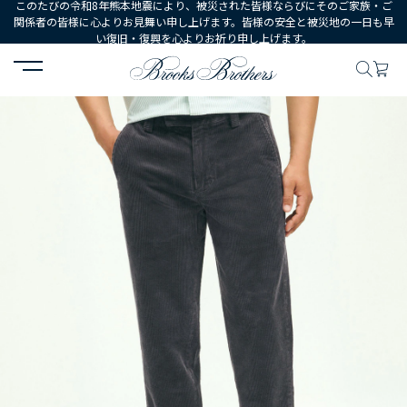
このたびの令和8年熊本地震により、被災された皆様ならびにそのご家族・ご
関係者の皆様に心よりお見舞い申し上げます。皆様の安全と被災地の一日も早
い復旧・復興を心よりお祈り申し上げます。
HOME
MEN
ウェア
ボトムス
カジュアルパンツ
8-Wale