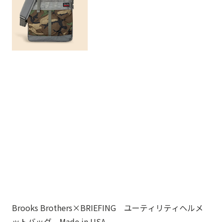
Brooks Brothers×BRIEFING ユーティリティヘルメ
ノ
ットバッグ Made in USA
ゴ