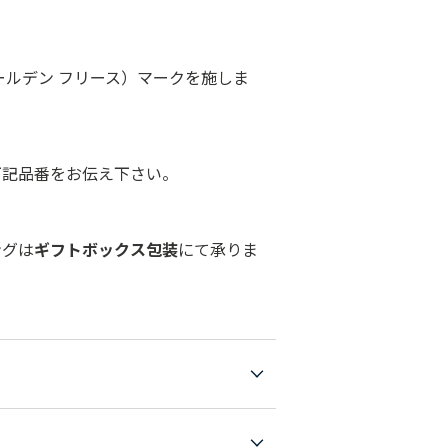
フ
ールデン フリース）マークを施しま
下記品番をお伝え下さい。
ングは
ギフトボックス包装
にて承りま