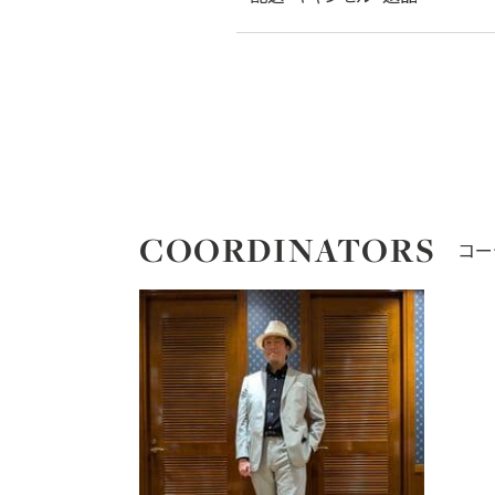
COORDINATORS
コー