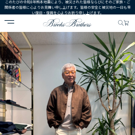
このたびの令和8年熊本地震により、被災された皆様ならびにそのご家族・ご
関係者の皆様に心よりお見舞い申し上げます。皆様の安全と被災地の一日も早
い復旧・復興を心よりお祈り申し上げます。
HOME
コーディネート
コーディネート詳細