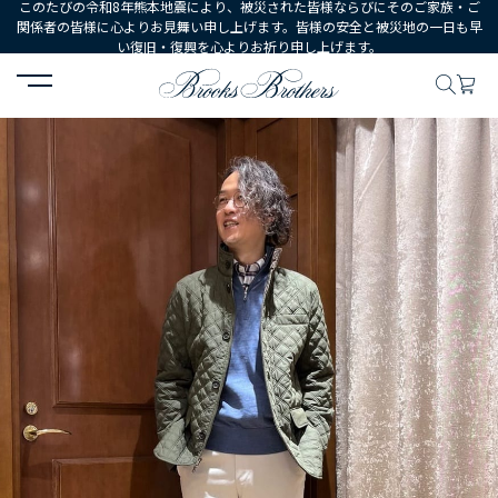
このたびの令和8年熊本地震により、被災された皆様ならびにそのご家族・ご
関係者の皆様に心よりお見舞い申し上げます。皆様の安全と被災地の一日も早
い復旧・復興を心よりお祈り申し上げます。
HOME
コーディネート
コーディネート詳細