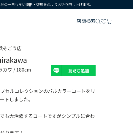
災地の一日も早い復旧・復興を心よりお祈り申し上げます。
店舗検索
浜そごう店
hirakawa
ラカワ
/ 180cm
友だち追加
D.」カプセルコレクションのバルカラーコートをリ
ートしました。
ルでも大活躍するコートですがシンプルに合わ
上がります！