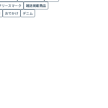
フリースマーク
雑誌掲載商品
用
おでかけ
デニム