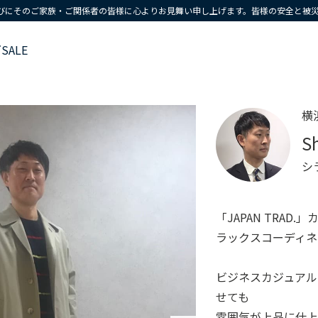
びにそのご家族・ご関係者の皆様に心よりお見舞い申し上げます。皆様の安全と被
ズ
SALE
横
S
シ
「JAPAN TRA
ラックスコーディネ
ビジネスカジュア
せても
雰囲気が上品に仕