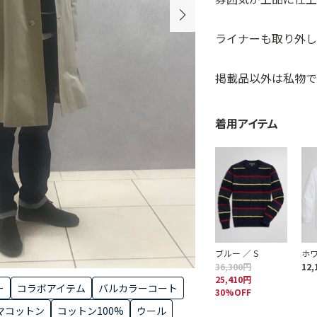
ライナーも取り外し
掲載品以外は私物で
着用アイテム
ブルー ／ S
ホワ
36,300円
12,
25,410円
ー
コラボアイテム
バルカラーコート
30%OFF
マコットン
コットン100%
ウール