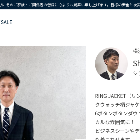
びにそのご家族・ご関係者の皆様に心よりお見舞い申し上げます。皆様の安全と被
ズ
SALE
横
S
シ
RING JACKE
クウォッチ柄ジャケ
6ボタンボタンダウ
カルな雰囲気に！
ビジネスシーンや
も着こなせます。