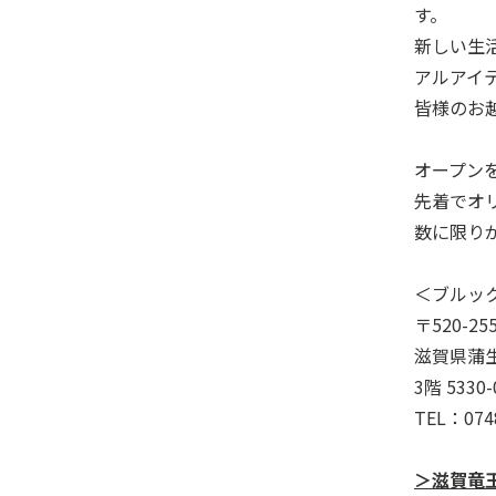
す。
新しい生
アルアイ
皆様のお
オープン
先着でオ
数に限り
＜ブルッ
〒520-25
滋賀県蒲生
3階 5330
TEL：0748
＞滋賀竜