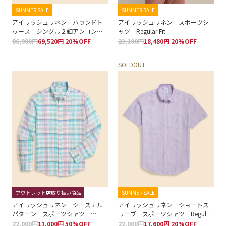
SUMMER SALE
SUMMER SALE
アイリッシュリネン ハウンドト
アイリッシュリネン スポーツシ
ゥース シングル２釦アンコンジ
ャツ Regular Fit
ャケット Classic
86,900円
69,520円 20%OFF
23,100円
18,480円 20%OFF
SOLDOUT
アウトレット店取り扱い商品
SUMMER SALE
アイリッシュリネン シーズナル
アイリッシュリネン ショートス
パターン スポーツシャツ
リーブ スポーツシャツ Regular
Regular Fit
Fit
22,000円
11,000円 50%OFF
22,000円
17,600円 20%OFF