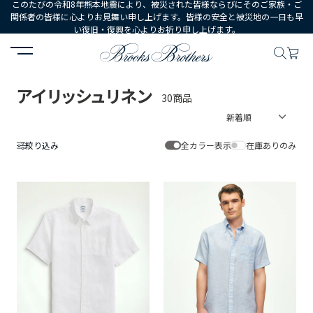
このたびの令和8年熊本地震により、被災された皆様ならびにそのご家族・ご
関係者の皆様に心よりお見舞い申し上げます。皆様の安全と被災地の一日も早
い復旧・復興を心よりお祈り申し上げます。
HOME
アイリッシュリネン
アイリッシュリネン
30商品
絞り込み
全カラー表示
在庫ありのみ