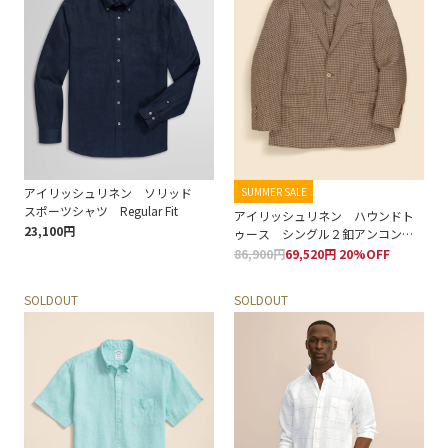
アイリッシュリネン ソリッド
SUMMER SALE
スポーツシャツ Regular Fit
アイリッシュリネン ハウンドト
23,100円
ゥース シングル２釦アンコンジ
ャケット Classic
86,900円
69,520円 20%OFF
SOLDOUT
SOLDOUT