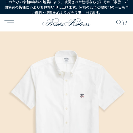
このたびの令和8年熊本地震により、被災された皆様ならびにそのご家族・ご
関係者の皆様に心よりお見舞い申し上げます。皆様の安全と被災地の一日も早
い復旧・復興を心よりお祈り申し上げます。
HOME
MEN
ウェア
シャツ
カジュアルシャツ
【アメリカ建国