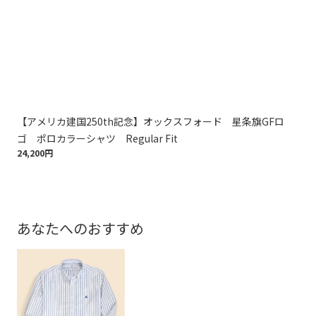
【アメリカ建国250th記念】オックスフォード 星条旗GFロ
【
ゴ ポロカラーシャツ Regular Fit
ゴ 
24,200円
24,
あなたへのおすすめ