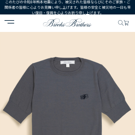
このたびの令和8年熊本地震により、被災された皆様ならびにそのご家族・ご
関係者の皆様に心よりお見舞い申し上げます。皆様の安全と被災地の一日も早
い復旧・復興を心よりお祈り申し上げます。
HOME
WOMEN
ウェア
トップス
セーター
【Double B 