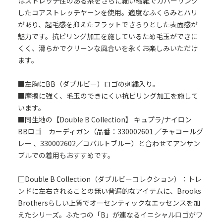
はストレッチ性のある糸をさらに細い繊維でカバーリング
したコアストレッチヤーンを使用。適度なふくらみとハリ
があり、起毛感を抑えたフラットでさらりとした表面感が
魅力です。抗ピリング加工を施しているため毛玉ができに
くく、滑らかでクリーンな風合いを永くお楽しみいただけ
ます。
■左胸にBB（ダブルビー）ロゴの刺繍入り。
■摩擦に強く、毛玉のできにくい抗ピリング加工を施して
います。
■同生地の【Double B Collection】 キュプラ/ナイロン
BBロゴ カーディガン（品番：330002601 ／チャコールグ
レー 、330002602／コバルトブルー）と合わせてアンサン
ブルでの着用もおすすめです。
□Double B Collection（ダブルビーコレクション）：トレ
ンドに左右されることの無い普遍的なアイテムに、Brooks
Brothersらしい上質でオーセンティックなエッセンスを加
えたシリーズ。ふたつの「B」が連なるイニシャルロゴがワ