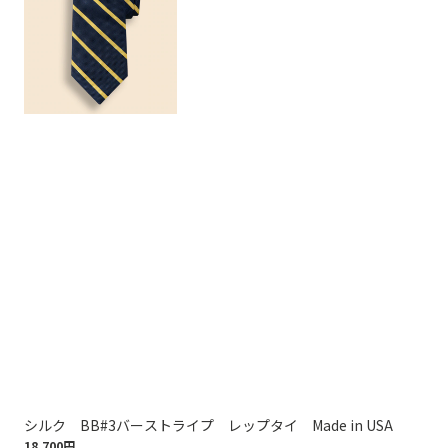
シルク BB#3バーストライプ レップタイ Made in USA
シル
18,700円
18,