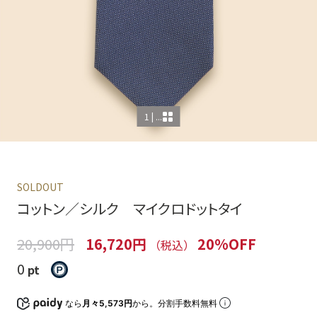
1 | ...
SOLDOUT
コットン／シルク マイクロドットタイ
20,900円
16,720円
20%OFF
（税込）
0
pt
なら
月々5,573円
から。分割手数料無料