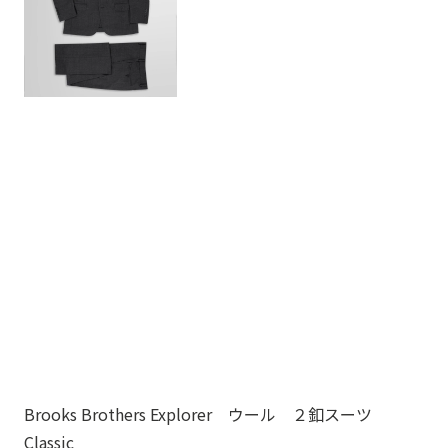
Brooks Brothers Explorer ウール ２釦スーツ
Br
Classic
8,8