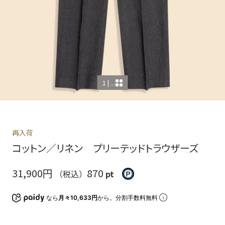
1 | ...
再入荷
コットン／リネン プリーテッドトラウザーズ
31,900円
870
（税込）
pt
なら
月々10,633円
から。分割手数料無料