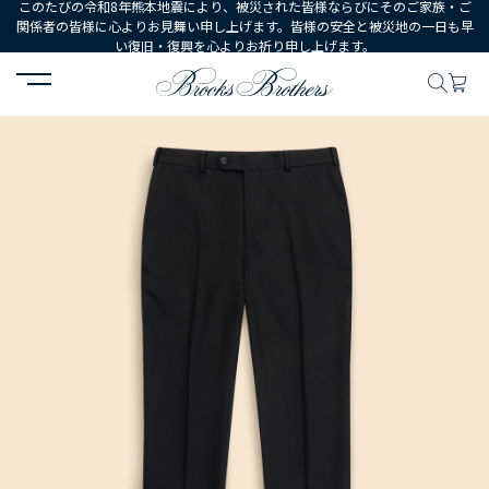
このたびの令和8年熊本地震により、被災された皆様ならびにそのご家族・ご
関係者の皆様に心よりお見舞い申し上げます。皆様の安全と被災地の一日も早
い復旧・復興を心よりお祈り申し上げます。
HOME
MEN
ウェア
ボトムス
ドレスパンツ
ウール ソリッド