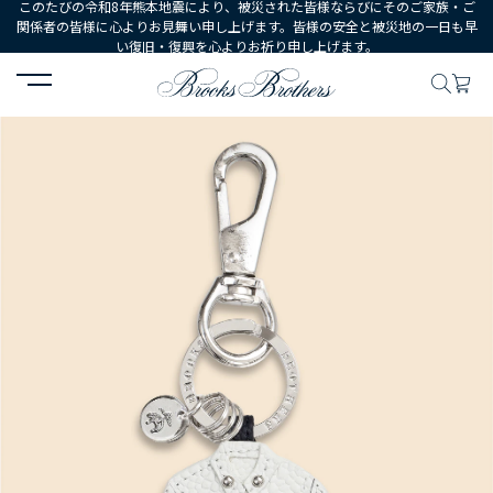
このたびの令和8年熊本地震により、被災された皆様ならびにそのご家族・ご
関係者の皆様に心よりお見舞い申し上げます。皆様の安全と被災地の一日も早
い復旧・復興を心よりお祈り申し上げます。
HOME
MEN
シューズ・アクセサリー
財布・革小物
◆オンライ