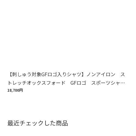
【刺しゅう対象GFロゴ入りシャツ】ノンアイロン ス
Br
トレッチオックスフォード GFロゴ スポーツシャ
ット
ツ Regular Fit
18,700円
110
最近チェックした商品