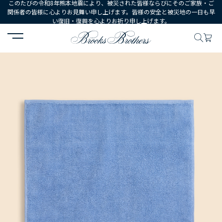
このたびの令和8年熊本地震により、被災された皆様ならびにそのご家族・ご
関係者の皆様に心よりお見舞い申し上げます。皆様の安全と被災地の一日も早
い復旧・復興を心よりお祈り申し上げます。
HOME
MEN
シューズ・アクセサリー
ハンカチ・ミニタオル
ス