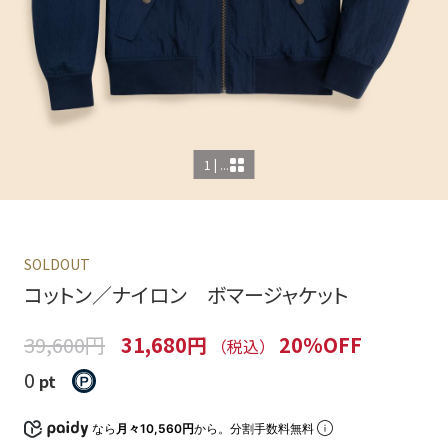
1 | ...
SOLDOUT
コットン／ナイロン ボマージャケット
39,600円
31,680円
20%OFF
（税込）
0
pt
なら
月々10,560円
から。分割手数料無料