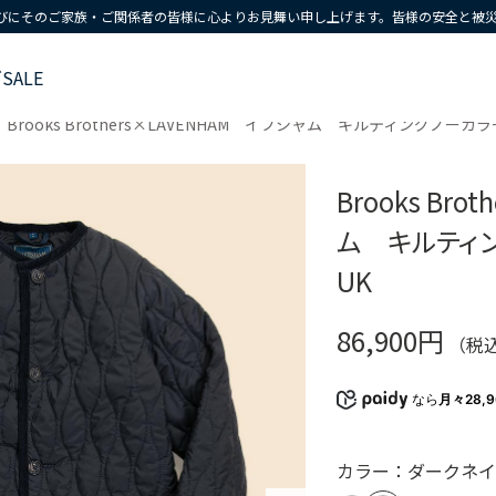
びにそのご家族・ご関係者の皆様に心よりお見舞い申し上げます。皆様の安全と被
ズ
SALE
Brooks Brothers×LAVENHAM イブシャム キルティングノーカラー
Brooks Br
ム キルティン
UK
86,900円
（税
なら
月々28,
カラー：ダークネ