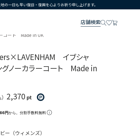
災地の一日も早い復旧・復興を心よりお祈り申し上げます。
店舗検索
コート Made in UK
others×LAVENHAM イブシャ
グノーカラーコート Made in
2,370
込）
pt
966円
から。分割手数料無料
イビー（ウィメンズ）