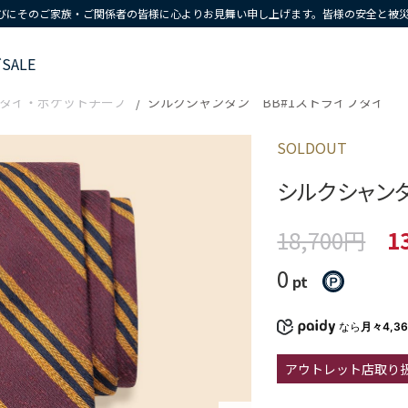
びにそのご家族・ご関係者の皆様に心よりお見舞い申し上げます。皆様の安全と被
ズ
SALE
タイ・ポケットチーフ
シルクシャンタン BB#1ストライプタイ
SOLDOUT
シルクシャンタ
18,700円
1
0
pt
なら
月々4,3
アウトレット店取り