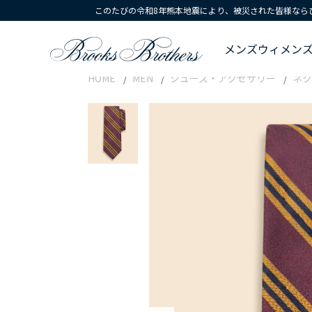
このたびの令和8年熊本地震により、被災された皆様なら
メンズ
ウィメン
HOME
MEN
シューズ・アクセサリー
ネク