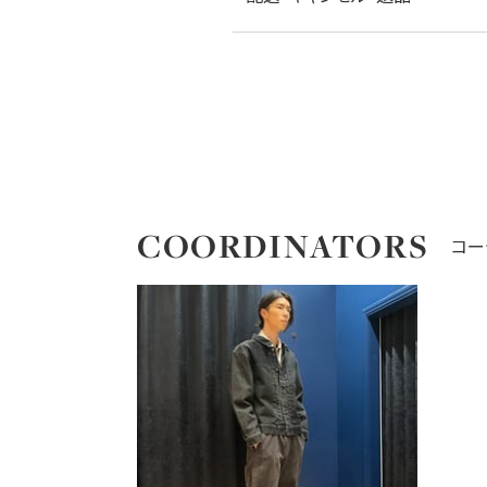
COORDINATORS
コー