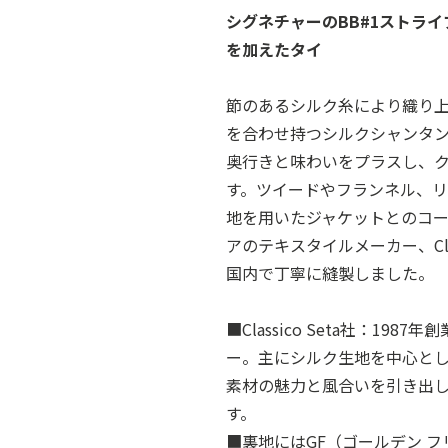
シグネチャーのBB#1ストラ
を加えたタイ
節のあるシルク糸により織り
を合わせ持つシルクシャンタン
奥行きと味わいをプラスし、
す。ツイードやフランネル、
地を用いたジャケットとのコー
アのテキスタイルメーカー、Clas
国内で丁寧に縫製しました。
■Classico Seta社：1
ー。主にシルク生地を中心と
素材の魅力と風合いを引き出
す。
■裏地にはGF（ゴールデン 