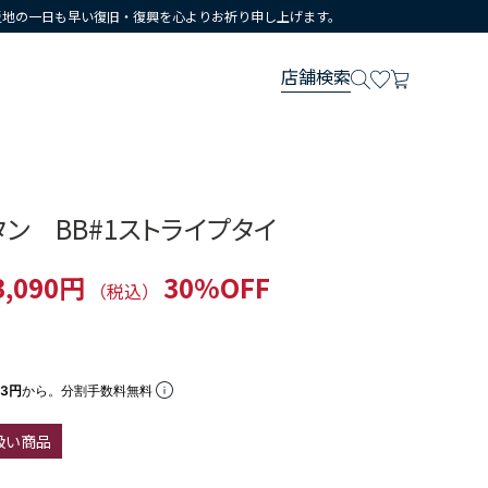
災地の一日も早い復旧・復興を心よりお祈り申し上げます。
店舗検索
ン BB#1ストライプタイ
3,090円
30%OFF
（税込）
63円
から。分割手数料無料
扱い商品