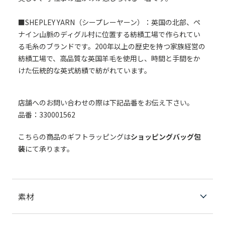
■SHEPLEY YARN（シープレーヤーン）：英国の北部、ペ
ナイン山脈のディグル村に位置する紡績工場で作られてい
る毛糸のブランドです。200年以上の歴史を持つ家族経営の
紡績工場で、高品質な英国羊毛を使用し、時間と手間をか
けた伝統的な英式紡績で紡がれています。
店舗へのお問い合わせの際は下記品番をお伝え下さい。
品番：330001562
こちらの商品のギフトラッピングは
ショッピングバッグ包
装
にて承ります。
素材