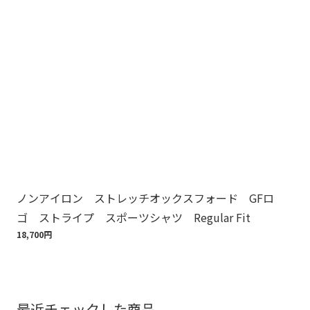
ノンアイロン ストレッチオックスフォード GFロ
Br
ゴ ストライプ スポーツシャツ Regular Fit
ット
18,700円
110
最近チェックした商品