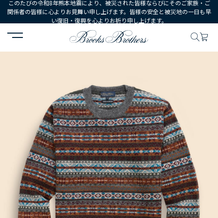
このたびの令和8年熊本地震により、被災された皆様ならびにそのご家族・ご
関係者の皆様に心よりお見舞い申し上げます。皆様の安全と被災地の一日も早
い復旧・復興を心よりお祈り申し上げます。
HOME
MEN
ウェア
トップス
セーター
ウール フェアアイル 