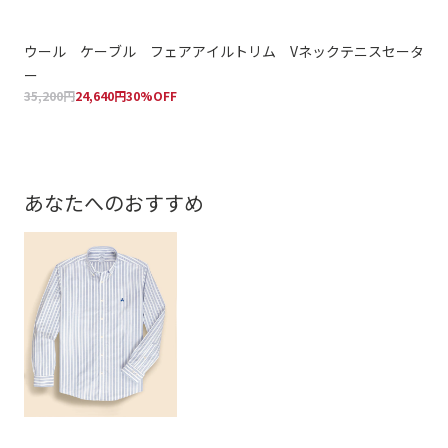
ウール ケーブル フェアアイルトリム Vネックテニスセータ
ウ
26,
ー
35,200円
24,640円
30%OFF
あなたへのおすすめ