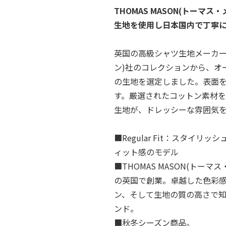
THOMAS MASON(トーマ
生地を使用し日本国内で丁寧
英国の高級シャツ生地メーカーTH
ン)社のコレクションから、オ
の生地を選定しました。表面
す。厳選されたコットン素材
生地が、ドレッシーな雰囲気
■Regular Fit：スタイ
ィット感のモデル
■THOMAS MASON(トーマ
の英国で創業。卓越した色彩
ン、そして生地の質の高さで
ンド。
■秋冬シーズン商品。