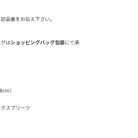
下記品番をお伝え下さい。
ングは
ショッピングバッグ包装
にて承
6cm）
ックスプリーツ