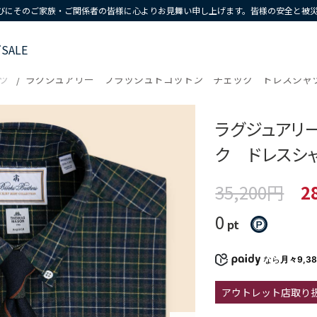
びにそのご家族・ご関係者の皆様に心よりお見舞い申し上げます。皆様の安全と被
ズ
SALE
ツ
ラグジュアリー ブラッシュドコットン チェック ドレスシャツ Reg
ラグジュアリ
ク ドレスシャツ 
35,200円
2
0
pt
なら
月々9,3
アウトレット店取り