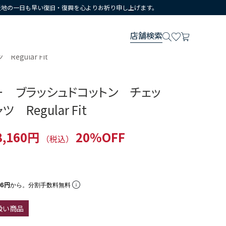
災地の一日も早い復旧・復興を心よりお祈り申し上げます。
店舗検索
ular Fit
ー ブラッシュドコットン チェッ
Regular Fit
8,160円
20%OFF
（税込）
86円
から。分割手数料無料
扱い商品