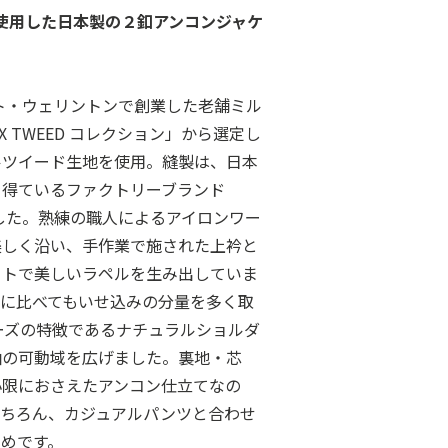
地を使用した日本製の２釦アンコンジャケ
ット・ウェリントンで創業した老舗ミル
FOX TWEED コレクション」から選定し
ルツイード生地を使用。縫製は、日本
を得ているファクトリーブランド
しました。熟練の職人によるアイロンワー
美しく沿い、手作業で施された上衿と
ットで美しいラペルを生み出していま
ドに比べてもいせ込みの分量を多く取
ーズの特徴であるナチュラルショルダ
袖の可動域を広げました。裏地・芯
小限におさえたアンコン仕立てなの
もちろん、カジュアルパンツと合わせ
めです。