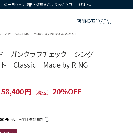
災地の一日も早い復旧・復興を心よりお祈り申し上げます。
店舗検索
ssic Made by RING JACKET
ド ガンクラブチェック シング
Classic Made by RING
158,400円
20%OFF
（税込）
800円
から。分割手数料無料