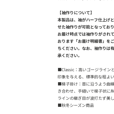
【袖作りについて】
本製品は、袖がハーフ仕上げ
せた袖作りが可能となっており
お届け時点では袖作りがされ
おります「お届け明細書」を
ちください。なお、袖作りは
承ください。
■Classic：高いゴージラ
印象を与える、標準的な程よ
■梯子掛け：首に沿うよう曲
き合わせ、手縫いで梯子状に
ラインの継ぎ目が波打たず美
■秋冬シーズン商品