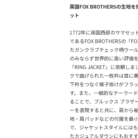
英国FOX BROTHERSの生
ット
1772年に英国西部のサマセ
であるFOX BROTHERSの「
たガンクラブチェック柄ウー
のみならず世界的に高い評価
「RING JACKET」に依頼
クで曲げられた一枚衿は首に
下衿をつなぐ梯子掛けがフラ
す。また、一般的なテーラー
ることで、ブルックス ブラザ
ーを表現すると共に、肩から
地・肩パッドなどの付属を最
で、ジャケットスタイルには
たカジュアルダウンにもおすす