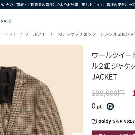
びにそのご家族・ご関係者の皆様に心よりお見舞い申し上げます。皆様の安全と被
ズ
SALE
ト・ベスト
ウールツイード ガンクラブチェック シングル２釦ジャケット Cla
ウールツイー
ル２釦ジャケット 
JACKET
198,000円
0
pt
なら
月々52,