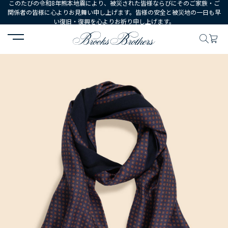
このたびの令和8年熊本地震により、被災された皆様ならびにそのご家族・ご
関係者の皆様に心よりお見舞い申し上げます。皆様の安全と被災地の一日も早
い復旧・復興を心よりお祈り申し上げます。
HOME
MEN
シューズ・アクセサリー
ストール・帽子・手袋
シ