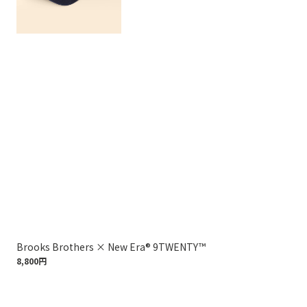
Brooks Brothers × New Era® 9TWENTY™
ポ
8,800円
13,