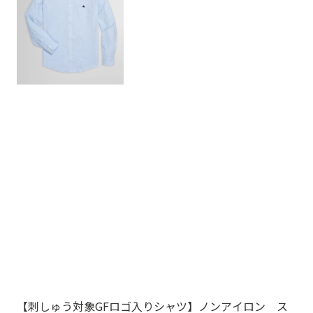
【刺しゅう対象GFロゴ入りシャツ】ノンアイロン ス
Br