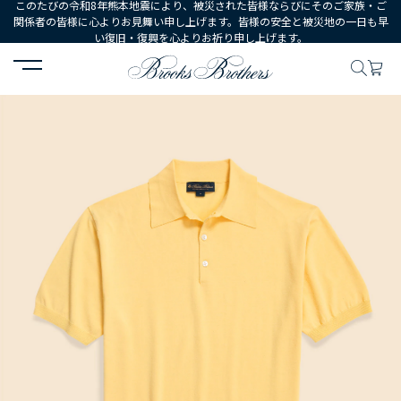
このたびの令和8年熊本地震により、被災された皆様ならびにそのご家族・ご
関係者の皆様に心よりお見舞い申し上げます。皆様の安全と被災地の一日も早
い復旧・復興を心よりお祈り申し上げます。
HOME
MEN
ウェア
トップス
セーター
コットン ハイゲー